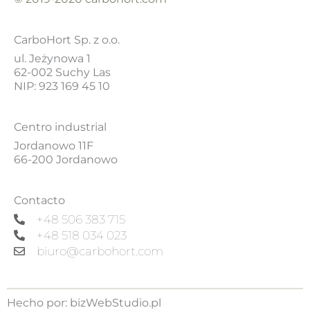
CarboHort Sp. z o.o.
ul. Jeżynowa 1
62-002 Suchy Las
NIP: 923 169 45 10
Centro industrial
Jordanowo 11F
66-200 Jordanowo
Contacto
+48 506 383 715
+48 518 034 023
biuro@carbohort.com
Hecho por:
bizWebStudio.pl