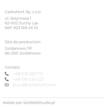
CarboHort Sp. z o.o.
ul. Jeżynowa 1
62-002 Suchy Las
NIP: 923 169 45 10
Site de production
Jordanowo 11F
66-200 Jordanowo
Contact
+48 506 383 715
+48 518 034 023
biuro@carbohort.com
réalisé par:
bizWebStudio.pl