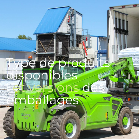
Type de produits
disponibles
i
et versions
des
emballages