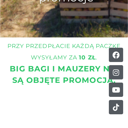
PRZY PRZEDPŁACIE KAŻDĄ PACZKĘ
Fa
Ins
Yo
Tik
f
WYSYŁAMY ZA
10 ZŁ
.
BIG BAGI I MAUZERY NIE
SĄ OBJĘTE PROMOCJĄ.