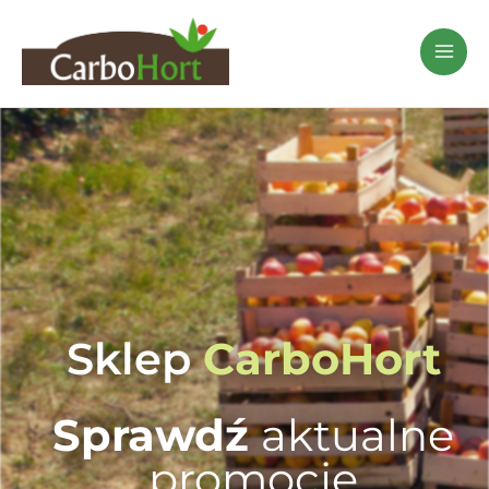
Przejdź
do
treści
Sklep
CarboHort
Sprawdź
aktualne
promocje