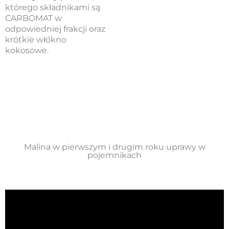
którego składnikami są
CARBOMAT w
odpowiedniej frakcji oraz
krótkie włókno
kokosowe.
Malina w pierwszym i drugim roku uprawy w
pojemnikach