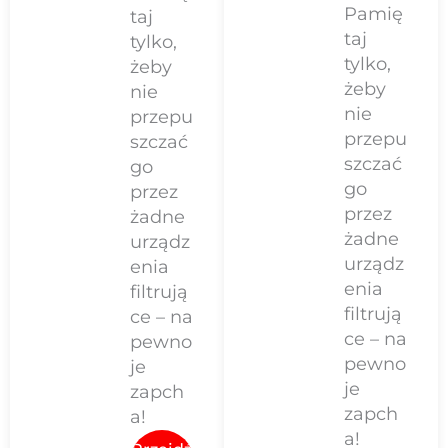
Pamię
taj
taj
tylko,
tylko,
żeby
żeby
nie
nie
przepu
przepu
szczać
szczać
go
go
przez
przez
żadne
żadne
urządz
urządz
enia
enia
filtrują
filtrują
ce – na
ce – na
pewno
pewno
je
je
zapch
zapch
a!
a!