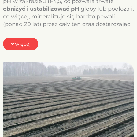
pH w zakresie 3,8-4,5, co pozwala trwale
obniżyć i ustabilizować pH
gleby lub podłoża i,
co więcej, mineralizuje się bardzo powoli
(ponad 20 lat) przez cały ten czas dostarczając
roślinom substancji odżywczych w postaci
wysoce przetworzonej (poprzez wieloletni
więcej
proces humifikacji) materii organicznej oraz
kwasów humusowych i huminowych.
Dodatkowo CARBOMAT lub niefiltrowany
CARBOHUMIC, zastosowane jako dodatek
wzbogacający glebę, stanowią
niezastąpiony
bufor wodny, tzn. cząstki węgla skutecznie
trzymają zgromadzoną wilgoć
(sorpcja nawet
do 60%) w okolicach systemu korzeniowego, a
zarazem zapobiegają nadmiernemu
odparowaniu wody z gleby. Tak dostarczona
m
ateria organiczna zwiększa również
współczynnik wykorzystywania składników