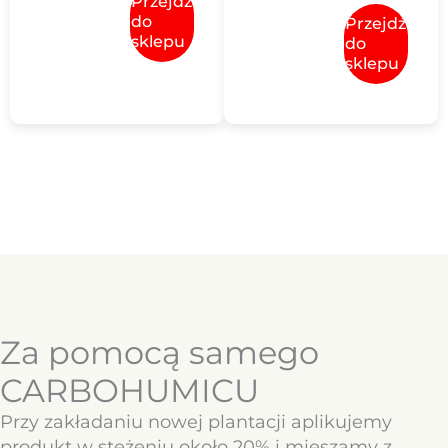
Przejdź
do
Przejdź
sklepu
do
sklepu
Za pomocą samego
CARBOHUMICU
Przy zakładaniu nowej plantacji aplikujemy
produkt w stężeniu około 20% i mieszamy z