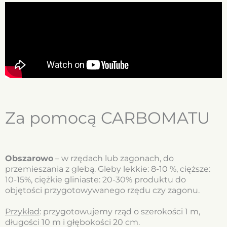
Za pomocą CARBOMATU
Obszarowo
– w rzędach lub zagonach, do
przemieszania z glebą. Gleby lekkie: 8-10 %, cięższe:
10-15%, ciężkie gliniaste: 20-30% produktu do
objętości przygotowywanego rzędu czy zagonu.
Przykład
: przygotowujemy rząd o szerokości 1 m,
długości 10 m i głębokości 20 cm.