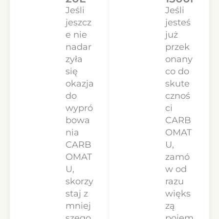
Jeśli
Jeśli
jeszcz
jesteś
e nie
już
nadar
przek
zyła
onany
się
co do
okazja
skute
do
cznoś
wypró
ci
bowa
CARB
nia
OMAT
CARB
U,
OMAT
zamó
U,
w od
skorzy
razu
staj z
więks
mniej
zą
szego
pojem