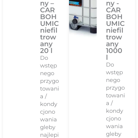
ny –
ny -
CAR
CAR
BOH
BOH
UMIC
UMIC
niefil
niefil
trow
trow
any
any
20 l
1000
l
Do
Do
wstęp
wstęp
nego
nego
przygo
przygo
towani
towani
a /
a /
kondy
kondy
cjono
cjono
wania
wania
gleby
gleby
najlepi