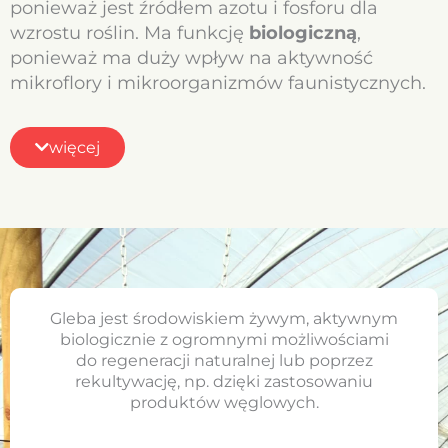
ponieważ jest źródłem azotu i fosforu dla
wzrostu roślin. Ma funkcję
biologiczną
,
ponieważ ma duży wpływ na aktywność
mikroflory i mikroorganizmów faunistycznych.
Funkcje
fizyczne i fizyko-chemiczne
,
ponieważ sprzyjają dobrej strukturze gleby,
więcej
poprawiając w ten sposób napowietrzanie i
zatrzymywanie wilgoci oraz zwiększając
zdolność buforowych gleby.
Humus
odgrywa również pośrednią rolę w
glebie poprzez jego wpływ na pobieranie
mikroelementów przez rośliny oraz działanie
herbicydów i innych chemikaliów
Gleba jest środowiskiem żywym, aktywnym
rolniczych.
Należy podkreślić, że znaczenie
biologicznie z ogromnymi możliwościami
każdego czynnika będzie się różnić w
do regeneracji naturalnej lub poprzez
rekultywację, np. dzięki zastosowaniu
zależności od typu gleby i będzie zależeć od
produktów węglowych.
takich warunków środowiskowych, jak klimat i
historia upraw.