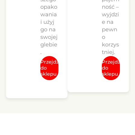
opako
ność –
wania
wyjdzi
i użyj
e na
go na
pewn
swojej
o
glebie
korzys
.
tniej.
Przejdź
Przejdź
do
do
sklepu
sklepu