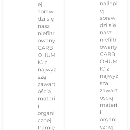
najlepi
ej
ej
spraw
spraw
dzi się
dzi się
nasz
nasz
niefiltr
niefiltr
owany
owany
CARB
CARB
OHUM
OHUM
IC z
IC z
najwyż
najwyż
szą
szą
zawart
zawart
ością
ością
materi
materi
i
i
organi
organi
cznej.
cznej.
Pamię