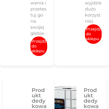
wania i
wyjdzie
przetes
dużo
tuj go
korzyst
na
niej.
swojej
Przejdź
glebie.
do
sklepu
Przejdź
do
sklepu
Prod
Prod
ukt
ukt
dedy
dedy
kowa
kowa