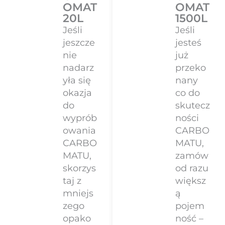
OMAT
OMAT
20L
1500L
Jeśli
Jeśli
jeszcze
jesteś
nie
już
nadarz
przeko
yła się
nany
okazja
co do
do
skutecz
wyprób
ności
owania
CARBO
CARBO
MATU,
MATU,
zamów
skorzys
od razu
taj z
większ
mniejs
ą
zego
pojem
opako
ność –