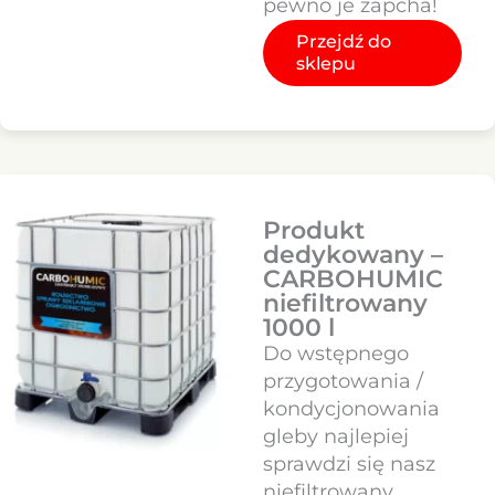
pewno je zapcha!
Przejdź do
sklepu
Produkt
dedykowany –
CARBOHUMIC
niefiltrowany
1000 l
Do wstępnego
przygotowania /
kondycjonowania
gleby najlepiej
sprawdzi się nasz
niefiltrowany