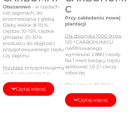
C
Obszarowo
– w rzędach
lub zagonach, do
Przy zakładaniu nowej
przemieszania z glebą.
plantacji
Gleby lekkie: 8-10 %,
cięższe: 10-15%, ciężkie
Dla zbiornika 1000 litrów
gliniaste: 20-30%
120 l CARBOHUMICU
produktu do objętości
niefiltrowanego
przygotowywanego rzędu
wymieszać z 880 l wody.
czy zagonu.
Na 1 metr bieżący rzędu
aplikować 1,5-2 l cieczy
Przykład
: przygotowujemy
roboczej
rząd o szerokości 1 m,
długości 10 m i głębokości
Dla konewki 10 litrów
20 cm.
Czytaj więcej
1 l CARBOHUMICU
niefiltrowanego
Liczymy
: 1 x 10 x 0,2 = 2 m3
Czytaj więcej
wymieszać z 9 l wody. Na 1
gotowego substratu na 10
metr bieżący rzędu
metrów rzędu, wówczas
aplikować 1,5-2 l cieczy
10% (na przykład gleby
roboczej
lekkie) daje nam 200 l
CARBOMATU ECO na 10 m