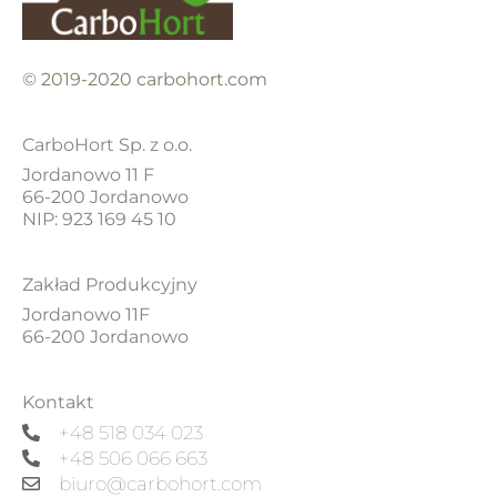
© 2019-2020 carbohort.com
CarboHort Sp. z o.o.
Jordanowo 11 F
66-200 Jordanowo
NIP: 923 169 45 10
Zakład Produkcyjny
Jordanowo 11F
66-200 Jordanowo
Kontakt
+48 518 034 023
+48 506 066 663
biuro@carbohort.com