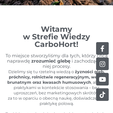
Witamy
w Strefie Wiedzy
CarboHort!
Fa
Ins
Yo
Tik
f
To miejsce stworzyliśmy dla tych, którzy chcą
naprawdę
zrozumieć glebę
i zachodzące w
niej procesy.
Dzielimy się tu rzetelną wiedzą o
żyzności gleb,
próchnicy, rolnictwie regeneracyjnym, węglu
brunatnym oraz kwasach humusowych
, ale też
praktykami w kontekście stosowania – bez
uproszczeń, bez marketingowych skrótów,
za to w oparciu o obecną naukę, doświadczenie i
praktykę polową.