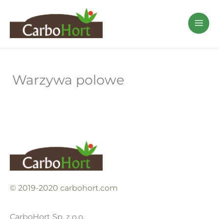
Przejdź
do
treści
Warzywa polowe
© 2019-2020 carbohort.com
CarboHort Sp. z o.o.