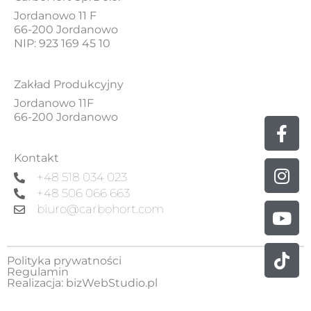
Jordanowo 11 F
66-200 Jordanowo
NIP: 923 169 45 10
Zakład Produkcyjny
Jordanowo 11F
66-200 Jordanowo
Fa
Ins
Yo
Tik
f
Kontakt
+48 518 034 023
+48 506 066 663
biuro@carbohort.com
Polityka prywatności
Regulamin
Realizacja:
bizWebStudio.pl