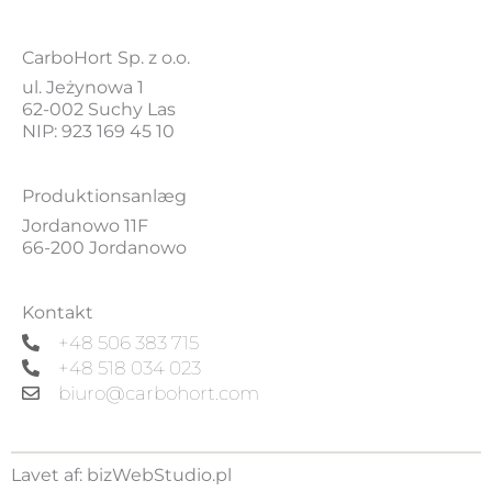
CarboHort Sp. z o.o.
ul. Jeżynowa 1
62-002 Suchy Las
NIP: 923 169 45 10
Produktionsanlæg
Jordanowo 11F
66-200 Jordanowo
Kontakt
+48 506 383 715
+48 518 034 023
biuro@carbohort.com
Lavet af:
bizWebStudio.pl