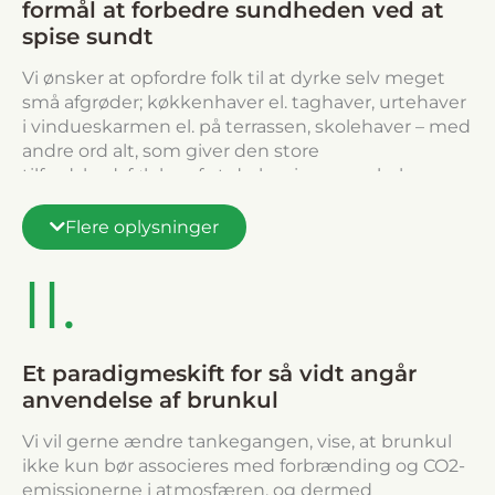
formål at forbedre sundheden ved at
spise sundt
Vi ønsker at opfordre folk til at dyrke selv meget
små afgrøder; køkkenhaver el. taghaver, urtehaver
i vindueskarmen el. på terrassen, skolehaver – med
andre ord alt, som giver den store
tilfredshedsfølelse af at dyrke sine egne lækre,
sunde og økologiske frugt, grøntsager og urter.
Ved at spise dine egne produkter kan du fuldt ud
Flere oplysninger
stole på kvaliteten heraf.
II.
Et paradigmeskift for så vidt angår
anvendelse af brunkul
Vi vil gerne ændre tankegangen, vise, at brunkul
ikke kun bør associeres med forbrænding og CO2-
emissionerne i atmosfæren, og dermed