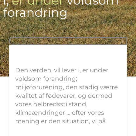
i,
er under
voldsom
forandring
Den verden, vil lever i, er under
voldsom forandring;
miljøforurening, den stadig værre
kvalitet af fødevarer, og dermed
vores helbredsstilstand,
klimaændringer … efter vores
mening er den situation, vi på
nuværende tidspunkt befinder os