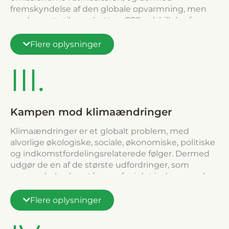
fremskyndelse af den globale opvarmning, men
med noget stik modsatte – CO2-udskillelse fra
luften takket være de dyrkede planter, men også
fra jorden ved, at kuldioxid opfanges af organisk
Flere oplysninger
kul/ biokul (Corg). Endvidere kan anvendelse af
brunkul på et tidspunkt, hvor sunde, organiske
III.
afgrøder er af stadig stigende betydning, vise sig
at være afgørende.
Kampen mod klimaændringer
Klimaændringer er et globalt problem, med
alvorlige økologiske, sociale, økonomiske, politiske
og indkomstfordelingsrelaterede følger. Dermed
udgør de en af de største udfordringer, som
menneskeheden står over for i det indeværende
århundrede. De mest alvorlige konsekvenser vil
sandsynligvis ramme udviklingslandene.
Flere oplysninger
Størstedelen af verdensbefolkningen, der lever i
fattigdom, er bosat i områder, som er særdeles