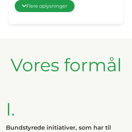
i, dramatisk og kræver, at vi straks
Flere oplysninger
griber ind. Til gavn for kommende
generationer bliver vi nødt til at
være stadig mere opmærksomme
på vores nærmeste omgivelser. Vi
bliver nødt til at kræver mere og
mere ikke af regeringer, offentlige
Vores formål
og private institutioner og
virksomheder, men frem for alt af
os selv. Miljøet er vores fælles
gode, menneskehedens ejendom
og vi alle sammen, i samme grad,
bærer ansvaret herfor.
I.
Bundstyrede initiativer, som har til