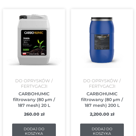
DO OPRYSKÓW /
DO OPRYSKÓW /
FERTYGACJI
FERTYGACJI
CARBOHUMIC
CARBOHUMIC
filtrowany (80 μm /
filtrowany (80 μm /
187 mesh) 20 L
187 mesh) 200 L
260.00
zł
2,200.00
zł
DODAJ DO
DODAJ DO
KOSZYKA
KOSZYKA