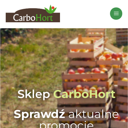
Przejdź
do
treści
Sklep
CarboHort
Sprawdź
aktualne
promocje