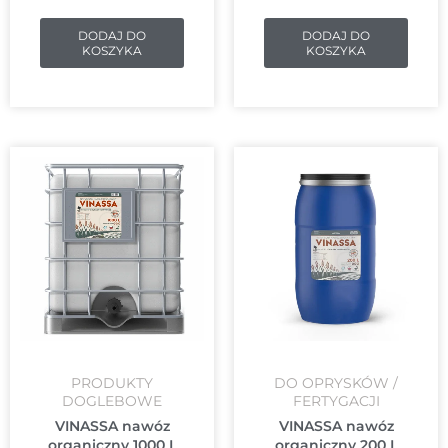
DODAJ DO
DODAJ DO
KOSZYKA
KOSZYKA
PRODUKTY
DO OPRYSKÓW /
DOGLEBOWE
FERTYGACJI
VINASSA nawóz
VINASSA nawóz
organiczny 1000 L
organiczny 200 L