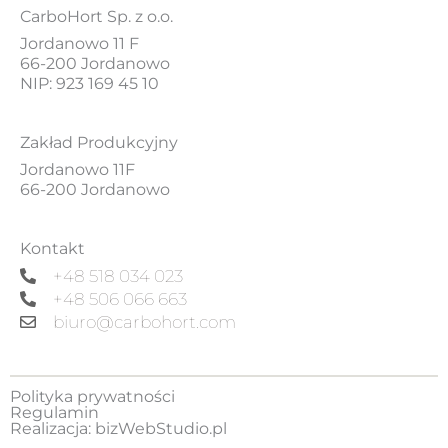
CarboHort Sp. z o.o.
Jordanowo 11 F
66-200 Jordanowo
NIP: 923 169 45 10
Zakład Produkcyjny
Jordanowo 11F
66-200 Jordanowo
Kontakt
+48 518 034 023
+48 506 066 663
biuro@carbohort.com
Polityka prywatności
Regulamin
Realizacja:
bizWebStudio.pl