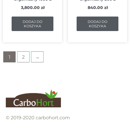
3,800.00
zł
840.00
zł
DODAJ DO
DODAJ DO
KOSZYKA
KOSZYKA
1
2
→
© 2019-2020 carbohort.com