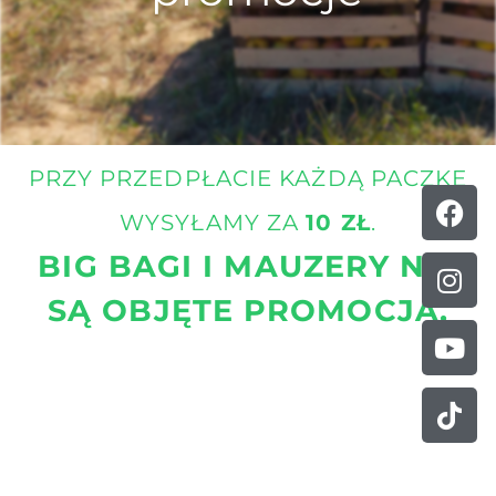
PRZY PRZEDPŁACIE KAŻDĄ PACZKĘ
Fa
Ins
Yo
Tik
f
WYSYŁAMY ZA
10 ZŁ
.
BIG BAGI I MAUZERY NIE
SĄ OBJĘTE PROMOCJĄ.