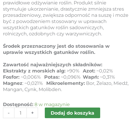
prawidłowe odżywianie roślin. Produkt silnie
stymuluje ukorzenianie, drastycznie zmniejsza stres
przesadzeniowy, zwiększa odporność na suszę i może
być z powodzeniem stosowany w uprawach
wszystkich gatunków roślin sadowniczych,
rolniczych, ozdobnych czy warzywniczych.
Środek przeznaczony jest do stosowania w
uprawie wszystkich gatunków roślin.
Zawartość najważniejszych składników:
Ekstrakty z morskich alg:
>90%
Azot:
~0,02%
Fosfor:
~0,006%
Potas:
~0,096%
Wapń:
~0,31%
Magnez
: ~0,021%
Mikroelementy:
Bor, Żelazo, Miedź,
Mangan, Cynk, Molibden.
ilość
Dostępność:
8 w magazynie
BIO-
-
+
Dodaj do koszyka
ALGEEN
S90
plus