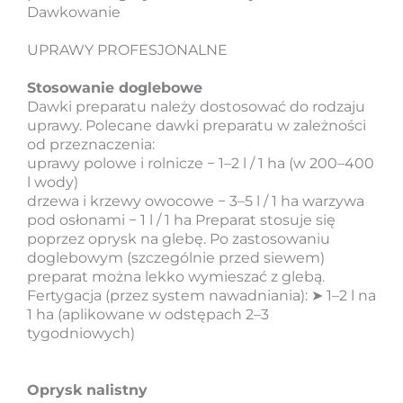
Dawkowanie
UPRAWY PROFESJONALNE
Stosowanie doglebowe
Dawki preparatu należy dostosować do rodzaju
uprawy. Polecane dawki preparatu w zależności
od przeznaczenia:
uprawy polowe i rolnicze − 1–2 l / 1 ha (w 200–400
l wody)
drzewa i krzewy owocowe − 3–5 l / 1 ha warzywa
pod osłonami − 1 l / 1 ha Preparat stosuje się
poprzez oprysk na glebę. Po zastosowaniu
doglebowym (szczególnie przed siewem)
preparat można lekko wymieszać z glebą.
Fertygacja (przez system nawadniania): ➤ 1–2 l na
1 ha (aplikowane w odstępach 2–3
tygodniowych)
Oprysk nalistny