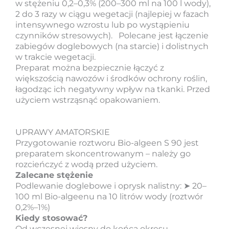
w stężeniu 0,2–0,3% (200–300 ml na 100 l wody),
2 do 3 razy w ciągu wegetacji (najlepiej w fazach
intensywnego wzrostu lub po wystąpieniu
czynników stresowych). Polecane jest łączenie
zabiegów doglebowych (na starcie) i dolistnych
w trakcie wegetacji.
Preparat można bezpiecznie łączyć z
większością nawozów i środków ochrony roślin,
łagodząc ich negatywny wpływ na tkanki. Przed
użyciem wstrząsnąć opakowaniem.
UPRAWY AMATORSKIE
Przygotowanie roztworu Bio-algeen S 90 jest
preparatem skoncentrowanym – należy go
rozcieńczyć z wodą przed użyciem.
Zalecane stężenie
Podlewanie doglebowe i oprysk nalistny: ➤ 20–
100 ml Bio-algeenu na 10 litrów wody (roztwór
0,2%–1%)
Kiedy stosować?
Od wczesnej wiosny do końca okresu