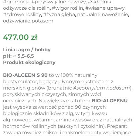
#promocja
,
#przyswajalne nawozy
,
#składniki
odżywcze dla roślin
,
#wigor roślin
,
#własne uprawy
,
#zdrowe rośliny
,
#żyzna gleba
,
naturalne nawożenie
,
odżywianie potasem
477.00
zł
Linia: agro / hobby
pH: ~ 5,5-6,5
Produkt ekologiczny
BIO-ALGEEN S 90
to w 100% naturalny
biostymulator, będący płynnym ekstraktem z
morskich glonów (brunatnic
Ascophyllum nodosum
),
pozyskiwanych z czystych, zimnych wód
oceanicznych. Największym atutem
BIO-ALGEENU
jest wysoka zawartość ponad 90 czynnych
biologicznie składników z alg, w tym kwasu
alginowego, witamin, aminokwasów oraz naturalnych
hormonów roślinnych (auksyn i cytokinin). Preparat
zawiera również mikro- i makroelementy wspierające