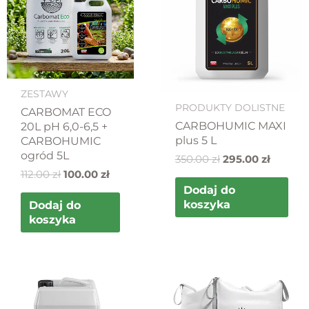
ZESTAWY
PRODUKTY DOLISTNE
CARBOMAT ECO
CARBOHUMIC MAXI
20L pH 6,0-6,5 +
plus 5 L
CARBOHUMIC
ogród 5L
350.00
zł
295.00
zł
112.00
zł
100.00
zł
Dodaj do
koszyka
Dodaj do
koszyka