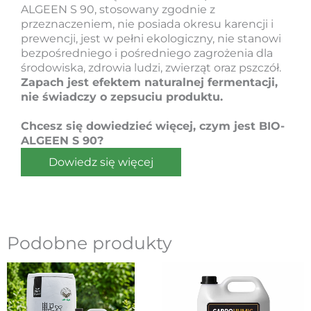
ALGEEN S 90, stosowany zgodnie z
przeznaczeniem, nie posiada okresu karencji i
prewencji, jest w pełni ekologiczny, nie stanowi
bezpośredniego i pośredniego zagrożenia dla
środowiska, zdrowia ludzi, zwierząt oraz pszczół.
Zapach jest efektem naturalnej fermentacji,
nie świadczy o zepsuciu produktu.
Chcesz się dowiedzieć więcej, czym jest BIO-
ALGEEN S 90?
Dowiedz się więcej
Podobne produkty
Pierwotna
Aktualna
Pierwotna
Aktual
cena
cena
cena
cena
wynosiła:
wynosi:
wynosiła:
wynosi
112.00 zł.
100.00 zł.
350.00 zł.
295.00 