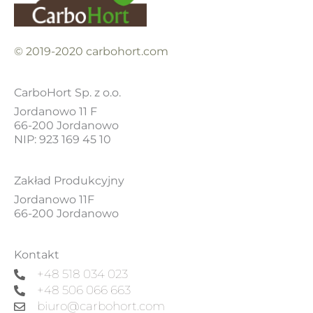
© 2019-2020 carbohort.com
CarboHort Sp. z o.o.
Jordanowo 11 F
66-200 Jordanowo
NIP: 923 169 45 10
Zakład Produkcyjny
Jordanowo 11F
66-200 Jordanowo
Kontakt
+48 518 034 023
+48 506 066 663
biuro@carbohort.com