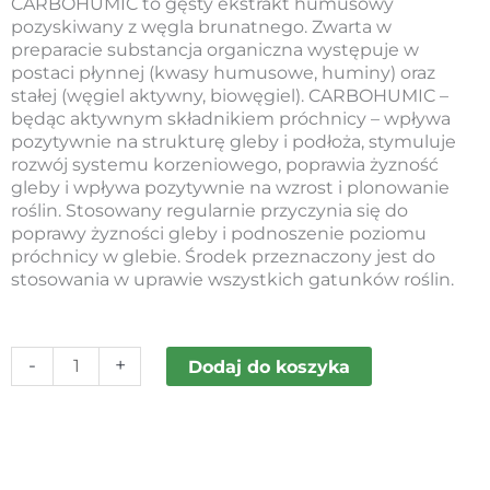
CARBOHUMIC to gęsty ekstrakt humusowy
pozyskiwany z węgla brunatnego. Zwarta w
preparacie substancja organiczna występuje w
postaci płynnej (kwasy humusowe, huminy) oraz
stałej (węgiel aktywny, biowęgiel). CARBOHUMIC –
będąc aktywnym składnikiem próchnicy – wpływa
pozytywnie na strukturę gleby i podłoża, stymuluje
rozwój systemu korzeniowego, poprawia żyzność
gleby i wpływa pozytywnie na wzrost i plonowanie
roślin. Stosowany regularnie przyczynia się do
poprawy żyzności gleby i podnoszenie poziomu
próchnicy w glebie. Środek przeznaczony jest do
stosowania w uprawie wszystkich gatunków roślin.
ilość
-
+
Dodaj do koszyka
CARBOHUMIC
filtrowany
(80
μm
/