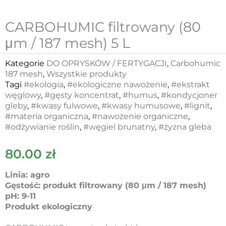
CARBOHUMIC filtrowany (80
μm / 187 mesh) 5 L
Kategorie
DO OPRYSKÓW / FERTYGACJI
,
Carbohumic
187 mesh
,
Wszystkie produkty
Tagi
#ekologia
,
#ekologiczne nawożenie
,
#ekstrakt
węglowy
,
#gęsty koncentrat
,
#humus
,
#kondycjoner
gleby
,
#kwasy fulwowe
,
#kwasy humusowe
,
#lignit
,
#materia organiczna
,
#nawożenie organiczne
,
#odżywianie roślin
,
#węgiel brunatny
,
#żyzna gleba
80.00
zł
Linia: agro
Gęstość: produkt filtrowany (80 μm / 187 mesh)
pH: 9-11
Produkt ekologiczny