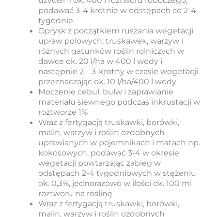
podawać 3-4 krotnie w odstępach co 2-4
tygodnie
Oprysk z początkiem ruszania wegetacji
upraw polowych; truskawek, warzyw i
różnych gatunków roślin rolniczych w
dawce ok. 20 l/ha w 400 l wody i
następnie 2 – 3-krotny w czasie wegetacji
przeznaczając ok. 10 l/ha/400 l wody
Moczenie cebul, bulw i zaprawianie
materiału siewnego podczas inkrustacji w
roztworze 1%
Wraz z fertygacją truskawki, borówki,
malin, warzyw i roślin ozdobnych
uprawianych w pojemnikach i matach np.
kokosowych, podawać 3-4 w okresie
wegetacji powtarzając zabieg w
odstępach 2-4 tygodniowych w stężeniu
ok. 0,3%, jednorazowo w ilości ok. 100 ml
roztworu na roślinę
Wraz z fertygacją truskawki, borówki,
malin, warzyw i roślin ozdobnych