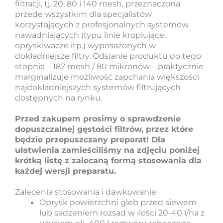
filtracji, tj. 20, 80 i 140 mesh, przeznaczona
przede wszystkim dla specjalistów
korzystających z profesjonalnych systemów
nawadniających (typu linie kroplujące,
opryskiwacze itp.) wyposażonych w
dokładniejsze filtry. Odsianie produktu do tego
stopnia – 187 mesh / 80 mikronów – praktycznie
marginalizuje możliwość zapchania większości
najdokładniejszych systemów filtrujących
dostępnych na rynku.
Przed zakupem prosimy o sprawdzenie
dopuszczalnej gęstości filtrów, przez które
będzie przepuszczany preparat! Dla
ułatwienia zamieściliśmy na zdjęciu poniżej
krótką listę z zalecaną formą stosowania dla
każdej wersji preparatu.
Zalecenia stosowania i dawkowanie
Oprysk powierzchni gleb przed siewem
lub sadzeniem rozsad w ilości 20-40 l/ha z
użyciem ok. 400 l roztworu roboczego,