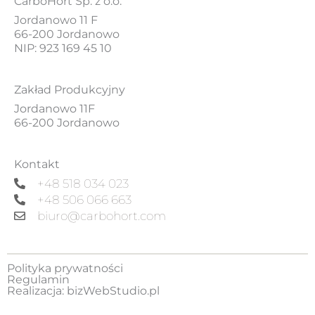
CarboHort Sp. z o.o.
Jordanowo 11 F
66-200 Jordanowo
NIP: 923 169 45 10
Zakład Produkcyjny
Jordanowo 11F
66-200 Jordanowo
Kontakt
+48 518 034 023
+48 506 066 663
biuro@carbohort.com
Polityka prywatności
Regulamin
Realizacja:
bizWebStudio.pl