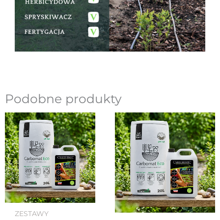
Podobne produkty
Pierwotna
Aktualna
Pierwotna
Aktualn
cena
cena
cena
cena
wynosiła:
wynosi:
wynosiła:
wynosi:
112.00 zł.
100.00 zł.
112.00 zł.
100.00 zł
ZESTAWY