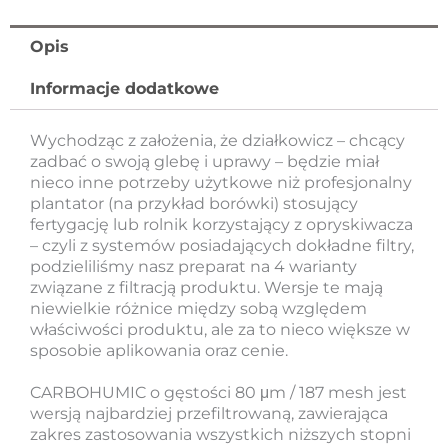
187
mesh)
5
Opis
L
Informacje dodatkowe
Wychodząc z założenia, że działkowicz – chcący
zadbać o swoją glebę i uprawy – będzie miał
nieco inne potrzeby użytkowe niż profesjonalny
plantator (na przykład borówki) stosujący
fertygację lub rolnik korzystający z opryskiwacza
– czyli z systemów posiadających dokładne filtry,
podzieliliśmy nasz preparat na 4 warianty
związane z filtracją produktu. Wersje te mają
niewielkie różnice między sobą względem
właściwości produktu, ale za to nieco większe w
sposobie aplikowania oraz cenie.
CARBOHUMIC o gęstości 80 μm / 187 mesh jest
wersją najbardziej przefiltrowaną, zawierająca
zakres zastosowania wszystkich niższych stopni