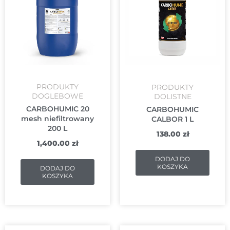
PRODUKTY
PRODUKTY
DOGLEBOWE
DOLISTNE
CARBOHUMIC 20
CARBOHUMIC
mesh niefiltrowany
CALBOR 1 L
200 L
138.00
zł
1,400.00
zł
DODAJ DO
KOSZYKA
DODAJ DO
KOSZYKA
Pierwotna
Aktualna