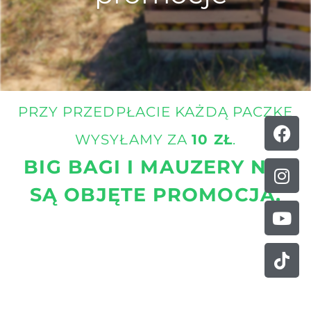
PRZY PRZEDPŁACIE KAŻDĄ PACZKĘ
Fa
Ins
Yo
Tik
f
WYSYŁAMY ZA
10 ZŁ
.
BIG BAGI I MAUZERY NIE
SĄ OBJĘTE PROMOCJĄ.