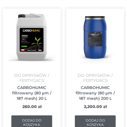
DO OPRYSKÓW /
DO OPRYSKÓW /
FERTYGACJI
FERTYGACJI
CARBOHUMIC
CARBOHUMIC
filtrowany (80 μm /
filtrowany (80 μm /
187 mesh) 20 L
187 mesh) 200 L
260.00
zł
2,200.00
zł
DODAJ DO
DODAJ DO
KOSZYKA
KOSZYKA