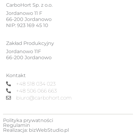
CarboHort Sp. z o.o.
Jordanowo 11 F
66-200 Jordanowo
NIP: 923 169 45 10
Zakład Produkcyjny
Jordanowo 11F
66-200 Jordanowo
Kontakt
+48 518 034 023
+48 506 066 663
biuro@carbohort.com
Polityka prywatności
Regulamin
Realizacja:
bizWebStudio.pl