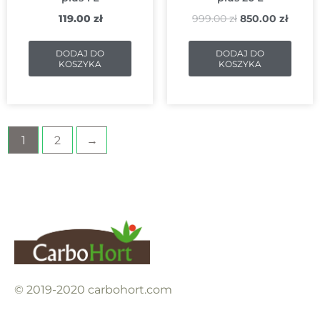
119.00
zł
999.00
zł
850.00
zł
DODAJ DO
DODAJ DO
KOSZYKA
KOSZYKA
1
2
→
© 2019-2020 carbohort.com