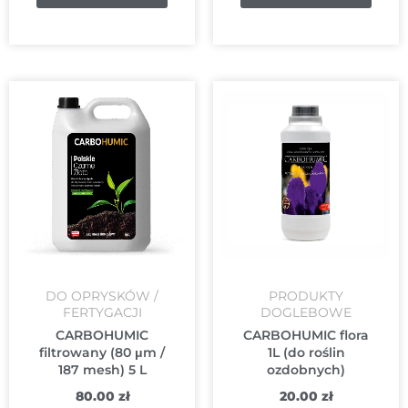
DO OPRYSKÓW /
PRODUKTY
FERTYGACJI
DOGLEBOWE
CARBOHUMIC
CARBOHUMIC flora
filtrowany (80 μm /
1L (do roślin
187 mesh) 5 L
ozdobnych)
80.00
zł
20.00
zł