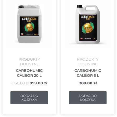
cena
cena
wynosiła:
wynosi:
1,160.00 zł.
999.00 zł.
PRODUKTY
PRODUKTY
DOLISTNE
DOLISTNE
CARBOHUMIC
CARBOHUMIC
CALBOR 20 L
CALBOR 5 L
1,160.00
zł
999.00
zł
380.00
zł
DODAJ DO
DODAJ DO
KOSZYKA
KOSZYKA