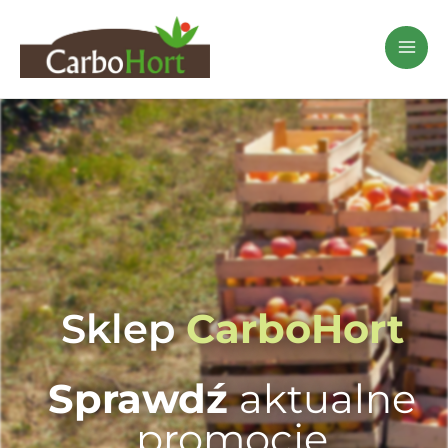
Przejdź
do
treści
Sklep
CarboHort
Sprawdź
aktualne
promocje