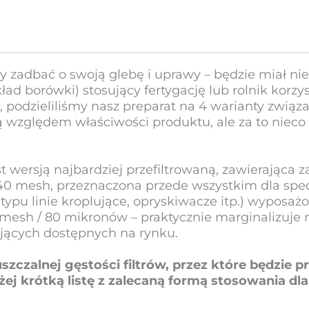
187
mesh)
200
L
y zadbać o swoją glebę i uprawy – będzie miał n
ad borówki) stosujący fertygację lub rolnik korzy
, podzieliliśmy nasz preparat na 4 warianty związa
bą względem właściwości produktu, ale za to niec
wersją najbardziej przefiltrowaną, zawierająca 
0 i 140 mesh, przeznaczona przede wszystkim dla spe
ypu linie kroplujące, opryskiwacze itp.) wyposaż
87 mesh / 80 mikronów – praktycznie marginalizuj
ujących dostępnych na rynku.
czalnej gęstości filtrów, przez które będzie p
żej krótką listę z zalecaną formą stosowania dla