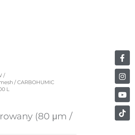
Fa
Ins
Yo
Tik
f
 /
 mesh
/ CARBOHUMIC
00 L
rowany (80 μm /