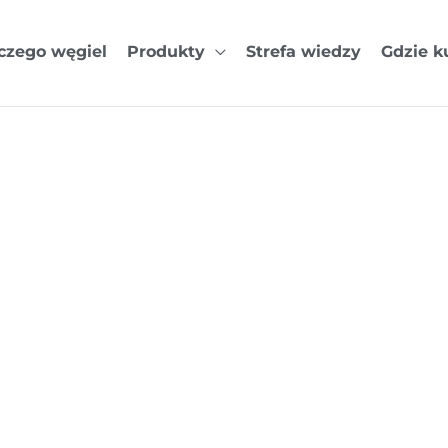
czego węgiel
Produkty
Strefa wiedzy
Gdzie k
iltrowany (80 
 L