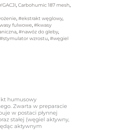
YGACJI
,
Carbohumic 187 mesh
,
wożenie
,
#ekstrakt węglowy
,
wasy fulwowe
,
#kwasy
aniczna
,
#nawóz do gleby
,
#stymulator wzrostu
,
#węgiel
akt humusowy
ego. Zwarta w preparacie
uje w postaci płynnej
az stałej (węgiel aktywny,
będąc aktywnym