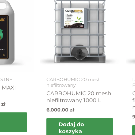
cena
ła:
wynosi:
zł.
295.00 zł.
ISTNE
CARBOHUMIC 20 mesh
niefiltrowany
 MAXI
CARBOHUMIC 20 mesh
niefiltrowany 1000 L
f
0
zł
6,000.00
zł
Dodaj do
koszyka