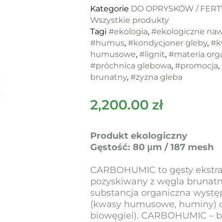
Kategorie
DO OPRYSKÓW / FERT
Wszystkie produkty
Tagi
#ekologia
,
#ekologiczne na
#humus
,
#kondycjoner gleby
,
#k
humusowe
,
#lignit
,
#materia org
#próchnica glebowa
,
#promocja
,
brunatny
,
#żyzna gleba
2,200.00
zł
Produkt ekologiczny
Gęstość: 80 μm / 187 mesh
CARBOHUMIC to gęsty ekstr
pozyskiwany z węgla brunatn
substancja organiczna występ
(kwasy humusowe, huminy) or
biowęgiel). CARBOHUMIC – 