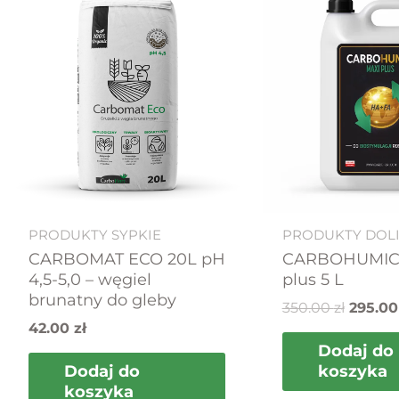
cena
wynosi
350.00 
PRODUKTY SYPKIE
PRODUKTY DOL
CARBOMAT ECO 20L pH
CARBOHUMIC
4,5-5,0 – węgiel
plus 5 L
brunatny do gleby
350.00
zł
295.0
42.00
zł
Dodaj do
Dodaj do
koszyka
koszyka