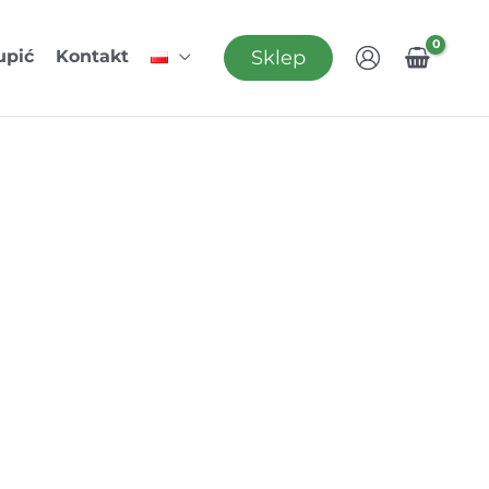
Sklep
upić
Kontakt
μm /