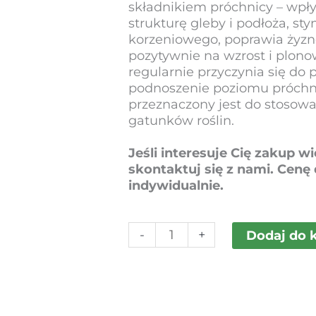
składnikiem próchnicy – wpł
strukturę gleby i podłoża, s
korzeniowego, poprawia żyzn
pozytywnie na wzrost i plono
regularnie przyczynia się do 
podnoszenie poziomu próchni
przeznaczony jest do stosow
gatunków roślin.
Jeśli interesuje Cię zakup wi
skontaktuj się z nami.
Cenę 
indywidualnie.
ilość
-
+
Dodaj do 
CARBOHUMIC
filtrowany
(80
μm
/