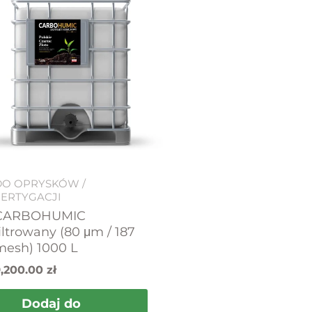
DO OPRYSKÓW /
FERTYGACJI
CARBOHUMIC
iltrowany (80 μm / 187
mesh) 1000 L
9,200.00
zł
Dodaj do