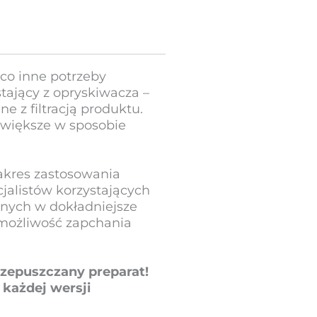
ieco inne potrzeby
stający z opryskiwacza –
ne z filtracją produktu.
o większe w sposobie
zakres zastosowania
cjalistów korzystających
onych w dokładniejsze
e możliwość zapchania
rzepuszczany preparat!
 każdej wersji